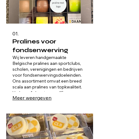
01.
Pralines voor
fondsenwerving
Wij leveren handgemaakte
Belgische pralines aan sportclubs,
scholen, verenigingen en bedrijven
voor fondsenwervingsdoeleinden.
Ons assortiment omvat een breed
scala aan pralines van topkwaliteit.
Verkoop 1 doosje voor 15 euro en
Meer weergeven
maak tot 6 euro winst!