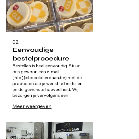
02.
Eenvoudige
bestelprocedure
Bestellen is heel eenvoudig. Stuur
ons gewoon een e-mail
(info@chocolatierdaan.be) met de
producten die je wenst te bestellen
en de gewenste hoeveelheid. Wij
bezorgen je vervolgens een
bevestiging en alle verdere
Meer weergeven
informatie. Zo kan je snel en
gemakkelijk je bestelling plaatsen,
zonder ingewikkelde stappen of
online formulieren.