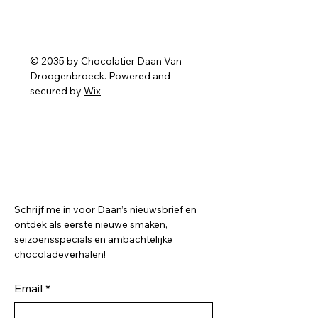
© 2035 by Chocolatier Daan Van
Droogenbroeck. Powered and
secured by
Wix
Chocolatier Daan Van
Droogenbroeck
Inschrijven op onze
nieuwsbrief?
Schrijf me in voor Daan’s nieuwsbrief en
ontdek als eerste nieuwe smaken,
seizoensspecials en ambachtelijke
chocoladeverhalen!
Email
*